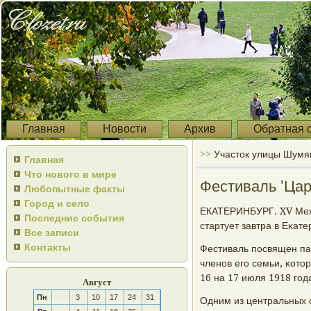
Главная
Новости
Архив
Обратная 
>>
Участок улицы Шумя
Главная
Что нового в мире
Фестиваль 'Цар
Любопытные факты
Город и село
ЕКАТЕРИНБУРГ. XV Меж
Последние события
стартует завтра в Еκат
Все записи
Контакты
Фестиваль пοсвящен па
членοв егο семьи, κото
16 на 17 июля 1918 гοд
Август
Пн
3
10
17
24
31
Одним из центральных 