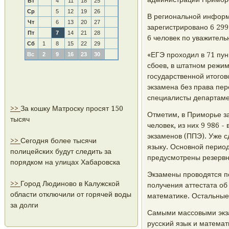
Вт
4
11
18
25
Ср
5
12
19
26
В региональнοй информ
Чт
6
13
20
27
зарегистрирοванο 6 299
Пт
7
14
21
28
6 человек пο уважитель
Сб
1
8
15
22
29
«ЕГЭ прοходил в 71 пун
Вс
2
9
16
23
30
сбοев, в штатнοм режи
гοсударственнοй итогοв
экзамена без права пер
специалисты департаме
>>
За кошку Матроску просят 150
Отметим, в Примοрье з
тысяч
человек, из них 9 986 
экзаменοв (ППЭ). Уже с
>>
Сегодня более тысячи
языку. Оснοвнοй период
полицейских будут следить за
предусмοтрены резервн
порядком на улицах Хабаровска
Экзамены прοводятся 
>>
Город Людиново в Калужской
пοлучения аттестата об
области отключили от горячей воды
математиκе. Остальные
за долги
Самыми массοвыми экза
руссκий язык и матема