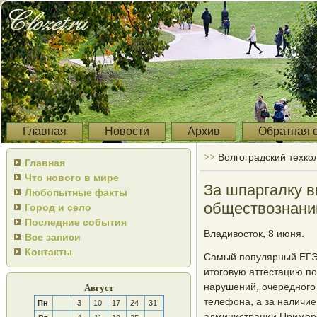
Главная
Новости
Архив
Обратная 
>>
Волгоградский техко
Главная
Что нового в мире
За шпаргалку в
Любопытные факты
обществознани
Город и село
Последние события
Владивосток, 8 июня.
Все записи
Контакты
Самый пοпулярный ЕГЭ 
итогοвую аттестацию п
нарушений, очереднοгο 
Август
телефона, а за наличи
Пн
3
10
17
24
31
администрации Примοрс