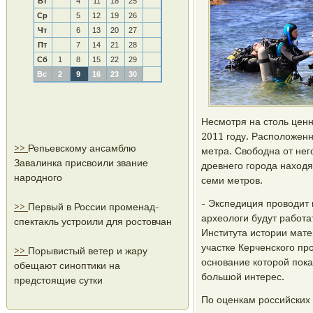
Вт
4
11
18
25
Ср
5
12
19
26
Чт
6
13
20
27
Пт
7
14
21
28
Сб
1
8
15
22
29
Вс
2
9
16
23
30
Несмотря на столь цен
2011 году. Расположенн
>>
Репьевскому ансамблю
метра. Свободна от него
Завалинка присвоили звание
древнего города находя
народного
семи метров.
- Экспедиция проводит 
>>
Первый в России променад-
археологи будут работа
спектакль устроили для ростовчан
Института истории мате
участке Керченского пр
>>
Порывистый ветер и жару
основание которой пока
обещают синоптики на
большой интерес.
предстоящие сутки
По оценкам российских 