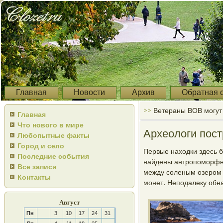
Главная
Новости
Архив
Обратная 
>>
Ветераны ВОВ могут 
Главная
Что нового в мире
Археологи пост
Любопытные факты
Город и село
Первые находки здесь б
Последние события
найдены антропоморфны
Все записи
между соленым озером 
Контакты
монет. Неподалеку обна
Август
Пн
3
10
17
24
31