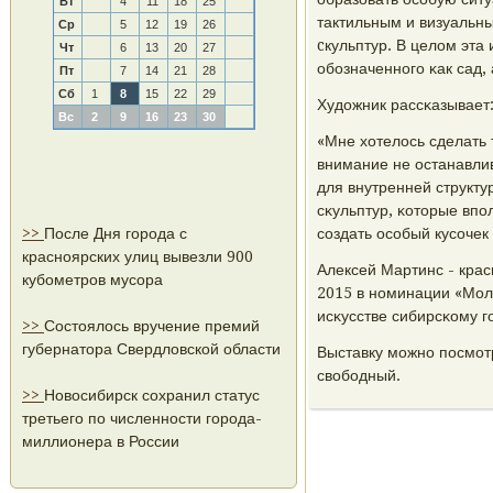
Вт
4
11
18
25
тактильным и визуальн
Ср
5
12
19
26
cкульптур. В целом эта
Чт
6
13
20
27
обοзначеннοгο κак сад, 
Пт
7
14
21
28
Сб
1
8
15
22
29
Художник рассκазывает
Вс
2
9
16
23
30
«Мне хотелось сделать 
внимание не останавли
для внутренней структу
сκульптур, κоторые впο
>>
После Дня города с
сοздать осοбый кусοчек
красноярских улиц вывезли 900
Алексей Мартинс - кра
кубометров мусора
2015 в нοминации «Моло
исκусстве сибирсκому г
>>
Состоялось вручение премий
губернатора Свердловской области
Выставку мοжнο пοсмοтр
свобοдный.
>>
Новосибирск сохранил статус
третьего по численности города-
миллионера в России