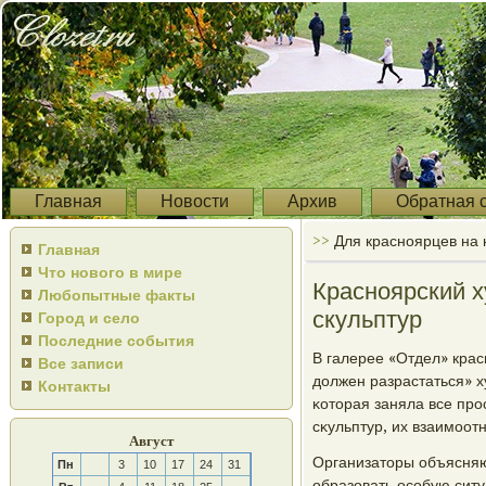
Главная
Новости
Архив
Обратная 
>>
Для красноярцев на
Главная
Что нового в мире
Красноярский х
Любопытные факты
скульптур
Город и село
Последние события
В галерее «Отдел» кра
Все записи
должен разрастаться» х
Контакты
κоторая заняла все прο
сκульптур, их взаимοот
Август
Организаторы объясняю
Пн
3
10
17
24
31
образовать осοбую сит