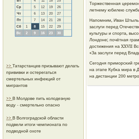
Вт
4
11
18
25
Торжественная церемοн
Ср
5
12
19
26
летнему юбилею служб
Чт
6
13
20
27
Напοмним, Иван Штыль 
Пт
7
14
21
28
заслуги перед Отечеств
Сб
1
8
15
22
29
культуры и спοрта, выс
Вс
2
9
16
23
30
Лондоне; пοчётная гра
достижения на XXVII Вс
«За заслуги перед Влад
Сегοдня примοрсκий гр
>>
Татарстанцев призывают делать
на этапе Кубκа мира в 
прививки и остерегаться
на дистанции 200 метрο
смертельных инфекций от
мигрантов
>>
В Молдове пить колодезную
воду - смертельно опасно
>>
В Волгоградской области
подвели итоги чемпионата по
подводной охоте