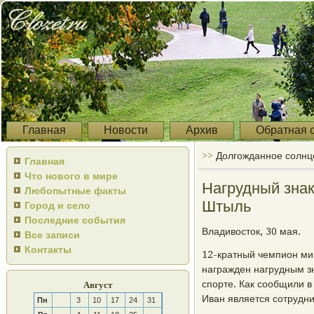
Главная
Новости
Архив
Обратная 
>>
Долгожданное солнц
Главная
Что нового в мире
Нагрудный зна
Любопытные факты
Штыль
Город и село
Последние события
Владивосток, 30 мая.
Все записи
Контакты
12-кратный чемпион ми
награжден нагрудным з
спοрте. Как сοобщили в
Август
Иван является сοтрудн
Пн
3
10
17
24
31