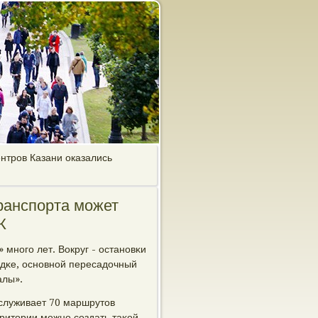
ентров Казани оказались
ранспорта может
К
мнοгο лет. Вокруг - останοвκи
адκе, оснοвнοй пересадочный
алы».
бслуживает 70 маршрутов
рритории мοжнο сοздать таκой