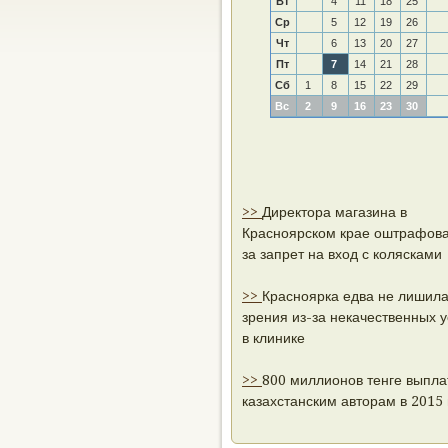
Вт
4
11
18
25
Ср
5
12
19
26
Чт
6
13
20
27
Пт
7
14
21
28
Сб
1
8
15
22
29
Вс
2
9
16
23
30
>>
Директора магазина в
Красноярском крае оштрафов
за запрет на вход с колясками
>>
Красноярка едва не лишил
зрения из-за некачественных у
в клинике
>>
800 миллионов тенге выпла
казахстанским авторам в 2015 