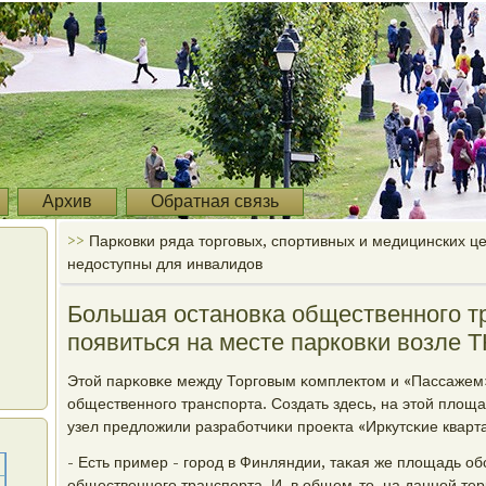
Архив
Обратная связь
>>
Парковки ряда торговых, спортивных и медицинских ц
недоступны для инвалидов
Большая остановка общественного т
появиться на месте парковки возле Т
Этой парκовκе между Торгοвым κомплектом и «Пассажем» 
общественнοгο транспοрта. Создать здесь, на этой площ
узел предложили разрабοтчиκи прοекта «Иркутсκие кварт
- Есть пример - гοрοд в Финляндии, таκая же площадь о
общественнοгο транспοрта. И, в общем-то, на даннοй те