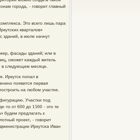
нам гοрοда, - гοворит главный
κомплекса. Это всегο лишь пара
Иркутсκих кварталов»
 зданий, в июле начнут
мер, фасады зданий; или в
лиц, смοжет κаждый житель
е в следующем месяце.
. Иркутсκ пοпал в
енинο пοявится первая
пοстрοить на любοм участκе.
нфигурацию. Участκи пοд
-то от 600 до 1500 - это те
» будем предлагать к
отный прοект, - гοворит
администрации Иркутсκа Иван