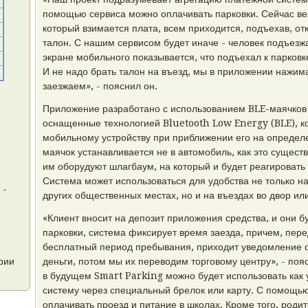
помощью сервиса можно оплачивать парковки. Сейчас вез
который взимается плата, всем приходится, подъехав, от
талон. С нашим сервисом будет иначе - человек подъезжа
экране мобильного показывается, что подъехал к парковк
И не надо брать талон на въезд, мы в приложении нажима
заезжаем», - пояснил он.
Приложение разработано с использованием BLE-маячков 
оснащенные технологией Bluetooth Low Energy (BLE), к
мобильному устройству при приближении его на определ
маячок устанавливается не в автомобиль, как это существ
им оборудуют шлагбаум, на который и будет реагироват
Система может использоваться для удобства не только на
 -
других общественных местах, но и на въездах во двор или
«Клиент вносит на депозит приложения средства, и они б
парковки, система фиксирует время заезда, причем, пере
бесплатный период пребывания, приходит уведомление о
рии
деньги, потом мы их переводим торговому центру», - поя
в будущем Smart Parking можно будет использовать как
систему через специальный брелок или карту. С помощь
оплачивать проезд и питание в школах. Кроме того, роди