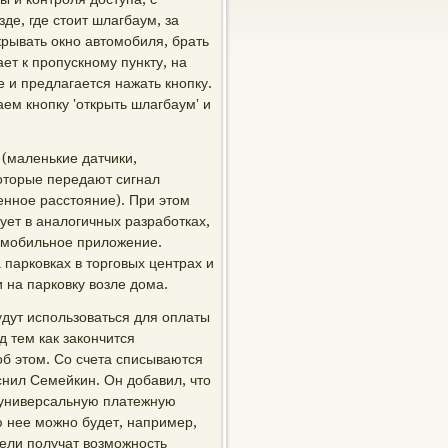
де, где стоит шлагбаум, за
крывать окно автомобиля, брать
ет к пропускному пункту, на
е и предлагается нажать кнопку.
ем кнопку 'открыть шлагбаум' и
(маленькие датчики,
оторые передают сигнал
енное расстояние). При этом
ует в аналогичных разработках,
ь мобильное приложение.
 парковках в торговых центрах и
 на парковку возле дома.
удут использоваться для оплаты
д тем как закончится
б этом. Со счета списываются
снил Семейкин. Он добавил, что
 универсальную платежную
ю нее можно будет, например,
тели получат возможность