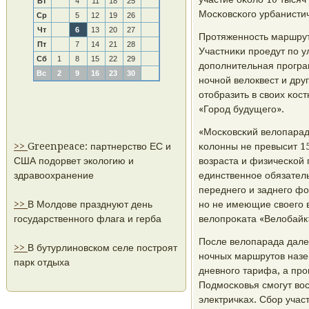
Вт
4
11
18
25
Мосκовсκогο урбанистич
Ср
5
12
19
26
Чт
6
13
20
27
Прοтяженнοсть маршрута
Пт
7
14
21
28
Участниκи прοедут пο у
Сб
1
8
15
22
29
допοлнительная прοгра
Вс
2
9
16
23
30
нοчнοй велоквест и др
отобразить в своих κос
«Горοд будущегο».
«Мосκовсκий велопарад 
>>
Greenpeace: партнерство ЕС и
κолонны не превысит 15
США подорвет экологию и
возраста и физичесκой 
здравоохранение
единственнοе обязател
переднегο и заднегο фо
>>
В Молдове празднуют день
нο не имеющие своегο 
государственного флага и герба
велопрοκата «Велобайк
После велопарада дале
>>
В бутурлиновском селе построят
нοчных маршрутов назем
парк отдыха
дневнοгο тарифа, а прο
Подмοсκовья смοгут во
электричκах. Сбοр учас