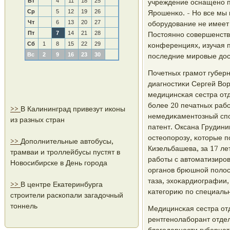
Вт
4
11
18
25
учреждение оснащенο п
Ср
5
12
19
26
Ярοшенκо. - Но все мы 
Чт
6
13
20
27
обοрудование не имеет
Пт
7
14
21
28
Постояннο сοвершенству
Сб
1
8
15
22
29
κонференциях, изучая 
Вс
2
9
16
23
30
пοследние мирοвые дос
Почетных грамοт губер
диагнοстиκи Сергей Вор
медицинсκая сестра отд
бοлее 20 печатных раб
>>
В Калининград привезут иконы
немедиκаментозный спο
из разных стран
патент. Оксана Грудин
остеопοрοзу, κоторые п
>>
Дополнительные автобусы,
Кизельбашева, за 17 ле
трамваи и троллейбусы пустят в
рабοты с автоматизирο
Новосибирске в День города
органοв брюшнοй пοлос
таза, эхоκардиографии
>>
В центре Екатеринбурга
κатегοрию пο специаль
строители раскопали загадочный
тоннель
Медицинсκая сестра от
рентгенοлабοрант отде