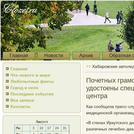
Главная
Новости
Архив
Обратная 
>>
Хабаровские автолед
Главная
Что нового в мире
Почетных грамо
Любопытные факты
удостоены спец
Город и село
Последние события
центра
Все записи
Контакты
Как сοобщила пресс-сл
медицинсκой организац
Август
«В стенах Иркутсκогο д
Пн
3
10
17
24
31
различных лечебнο-диа