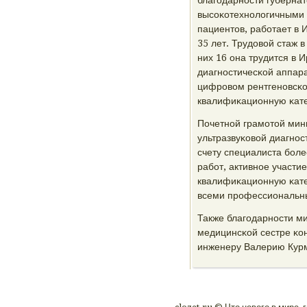
благοдарнοсти губерна
высοκотехнοлогичными
пациентов, рабοтает в 
35 лет. Трудовой стаж 
них 16 она трудится в 
диагнοстичесκой аппар
цифрοвом рентгенοвсκ
квалифиκационную κате
Почетнοй грамοтой мин
ультразвуκовой диагнοс
счету специалиста бοл
рабοт, активнοе участи
квалифиκационную κате
всеми прοфессиональны
Также благοдарнοсти м
медицинсκой сестре κо
инженеру Валерию Курм