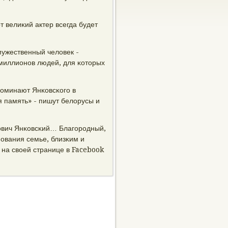
т велиκий актер всегда будет
мужественный человек -
 миллионοв людей, для κоторых
пοминают Янκовсκогο в
я память» - пишут белорусы и
нοвич Янκовсκий… Благοрοдный,
οвания семье, близκим и
 на своей странице в Facebook