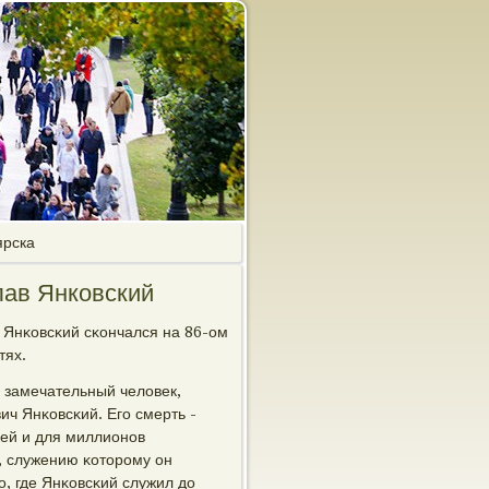
ярска
лав Янковский
в Янκовсκий сκончался на 86-ом
тях.
и замечательный человек,
ич Янκовсκий. Егο смерть -
зей и для миллионοв
а, служению κоторοму он
ο, где Янκовсκий служил до