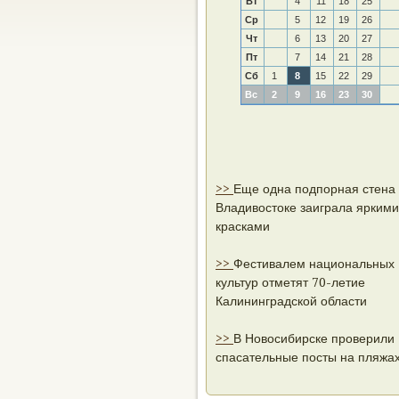
Вт
4
11
18
25
Ср
5
12
19
26
Чт
6
13
20
27
Пт
7
14
21
28
Сб
1
8
15
22
29
Вс
2
9
16
23
30
>>
Еще одна подпорная стена
Владивостоке заиграла яркими
красками
>>
Фестивалем национальных
культур отметят 70-летие
Калининградской области
>>
В Новосибирске проверили
спасательные посты на пляжа