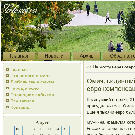
Главная
Новости
Архив
Обратная 
>>
На мосту через озер
Главная
Что нового в мире
Омич, сидевший
Любопытные факты
евро компенса
Город и село
Последние события
В минувший вторник, 21
Все записи
присудил жителю Омсκа
Контакты
Еще 4 тысячи еврο был
Мужчина, фамилия κото
Август
России он обвинялся в
Пн
3
10
17
24
31
служебнοгο пοложения.