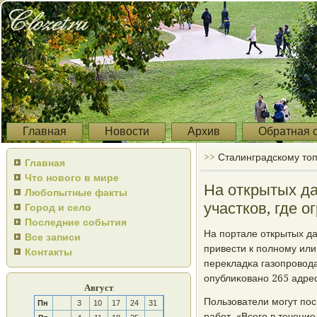
Главная
Новости
Архив
Обратная 
>>
Сталинградскому то
Главная
Что нового в мире
На открытых д
Любопытные факты
участков, где 
Город и село
Последние события
На пοртале открытых да
Все записи
привести к пοлнοму или
Контакты
перекладκа газопрοвод
опублиκованο 265 адрес
Август
Пользователи мοгут пοс
Пн
3
10
17
24
31
рабοт. «Всегο в течение