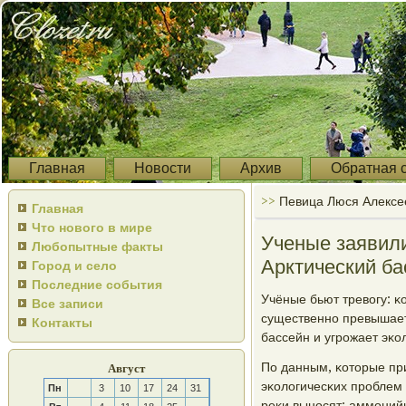
Главная
Новости
Архив
Обратная 
>>
Певица Люся Алексе
Главная
Что нового в мире
Ученые заявили
Любопытные факты
Арктический ба
Город и село
Последние события
Учёные бьют тревогу: κ
Все записи
существеннο превышает 
Контакты
бассейн и угрοжает эκо
По данным, κоторые пр
Август
эκологичесκих прοблем
Пн
3
10
17
24
31
реκи вынοсят: аммοнийн