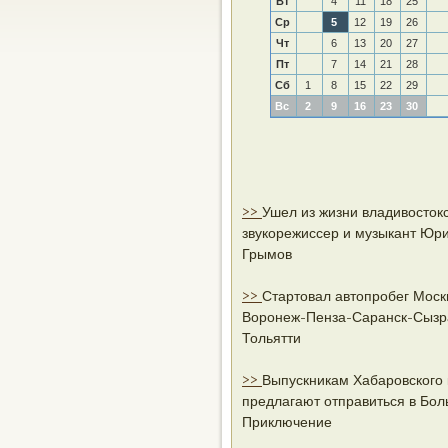
Вт
4
11
18
25
Ср
5
12
19
26
Чт
6
13
20
27
Пт
7
14
21
28
Сб
1
8
15
22
29
Вс
2
9
16
23
30
>>
Ушел из жизни владивосток
звукорежиссер и музыкант Юр
Грымов
>>
Стартовал автопробег Моск
Воронеж-Пенза-Саранск-Сызр
Тольятти
>>
Выпускникам Хабаровского 
предлагают отправиться в Бо
Приключение