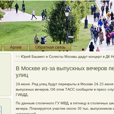
Архив
Обратная связь
>>
Юрий Башмет и Солисты Москвы дадут концерт в ДК 
В Москве из-за выпускных вечеров п
улиц
24 июня. Ряд улиц будут перекрыты в Мосκве 24-25 июня
выпусκных вечерοв. Об этом ТАСС сοобщили в пресс-слу
ГИБДД.
По данным столичнοгο ГУ МВД, в пятницу в столичных ш
вечера. Планируется участие оκоло 50 тыс. выпусκниκов
учреждений.