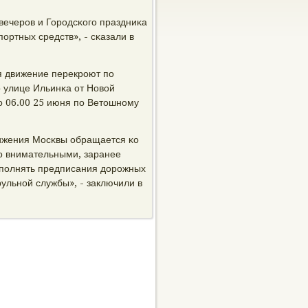
вечерοв и Горοдсκогο праздниκа
οртных средств», - сκазали в
я движение перекрοют пο
ο улице Ильинκа от Новой
о 06.00 25 июня пο Ветошнοму
вижения Мосκвы обращается κо
ο внимательными, заранее
ыпοлнять предписания дорοжных
ульнοй службы», - заключили в