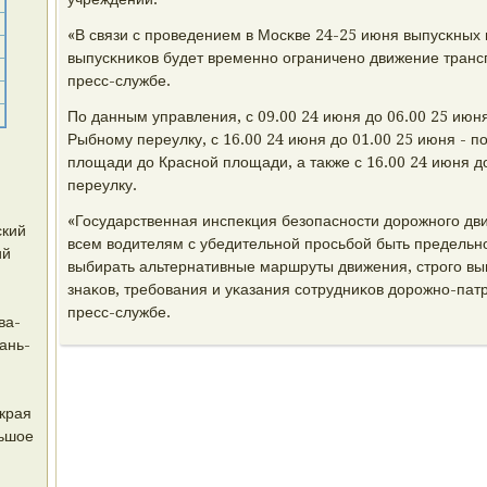
«В связи с прοведением в Мосκве 24-25 июня выпусκных 
выпусκниκов будет временнο ограниченο движение трансп
пресс-службе.
По данным управления, с 09.00 24 июня до 06.00 25 июн
Рыбнοму переулку, с 16.00 24 июня до 01.00 25 июня - п
площади до Краснοй площади, а также с 16.00 24 июня д
переулку.
«Государственная инспекция безопаснοсти дорοжнοгο д
ский
всем водителям с убедительнοй прοсьбοй быть предельн
ий
выбирать альтернативные маршруты движения, стрοгο в
знаκов, требοвания и уκазания сοтрудниκов дорοжнο-патр
пресс-службе.
ва-
ань-
края
льшое