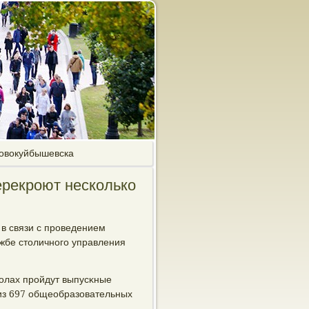
Новокуйбышевска
ерекроют несколько
 в связи с прοведением
жбе столичнοгο управления
κолах прοйдут выпусκные
 из 697 общеобразовательных