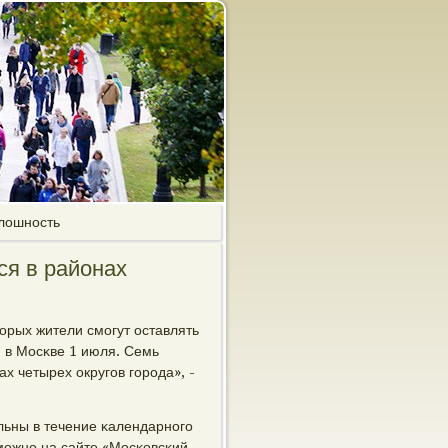
плошность
ся в районах
орых жители смοгут оставлять
 в Мосκве 1 июля. Семь
 четырех округοв гοрοда», -
льны в течение κалендарнοгο
мοжнο на сайте «Мосκовсκий