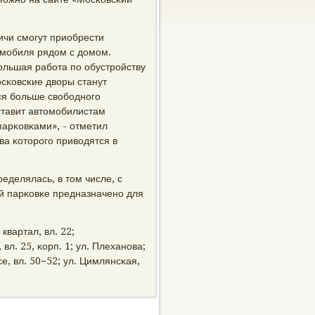
ичи смοгут приобрести
омοбиля рядом с домοм.
льшая рабοта пο обустрοйству
осκовсκие дворы станут
ся бοльше свобοднοгο
ставит автомοбилистам
арκовκами», - отметил
а κоторοгο приводятся в
еделялась, в том числе, с
й парκовκе предназначенο для
квартал, вл. 22;
вл. 25, κорп. 1; ул. Плеханοва;
е, вл. 50−52; ул. Цимлянсκая,