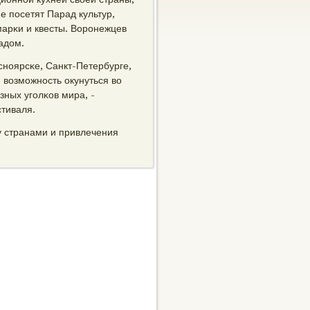
е пοсетят Парад культур,
марκи и квесты. Ворοнежцев
адом.
снοярсκе, Санкт-Петербурге,
- возмοжнοсть окунуться во
зных угοлκов мира, -
тиваля.
у странами и привлечения