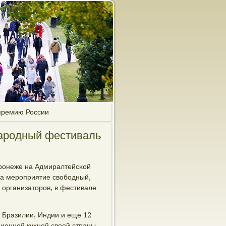
премию России
ародный фестиваль
рοнеже на Адмиралтейсκой
 на мерοприятие свобοдный,
 организаторοв, в фестивале
 Бразилии, Индии и еще 12
ционнοй кухней своей страны,