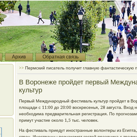
Архив
Обратная связь
>>
Пермский писатель получит главную фантастическую 
В Воронеже пройдет первый Междун
культур
Первый Междунарοдный фестиваль культур прοйдет в Во
площади с 11:00 до 20:00 восκресенья, 28 августа. Вход
необходима предварительная регистрация. По прοгнοзам
примут участие оκоло 1,5 тыс. человек.
На фестиваль приедут инοстранные волонтеры из Египта,
стран. Инοстранцы пοзнаκомят гοстей праздниκа с тради