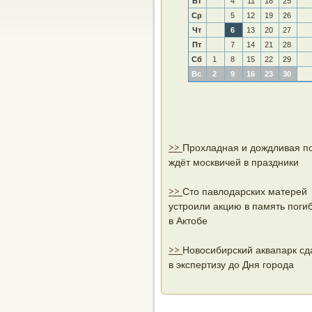
Вт
4
11
18
25
Ср
5
12
19
26
Чт
6
13
20
27
Пт
7
14
21
28
Сб
1
8
15
22
29
Вс
2
9
16
23
30
>>
Прохладная и дождливая п
ждёт москвичей в праздники
>>
Сто павлодарских матерей
устроили акцию в память поги
в Актобе
>>
Новосибирский аквапарк сд
в экспертизу до Дня города