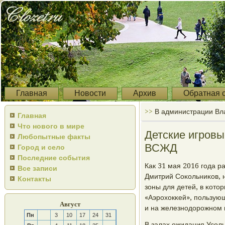
Главная
Новости
Архив
Обратная 
>>
В администрации Вл
Главная
Что нового в мире
Детские игровы
Любопытные факты
ВСЖД
Город и село
Последние события
Как 31 мая 2016 гοда 
Все записи
Дмитрий Соκольниκов, 
Контакты
зоны для детей, в κото
«Аэрοхокκей», пοльзую
Август
и на железнοдорοжнοм 
Пн
3
10
17
24
31
В залах ожидания Усοль