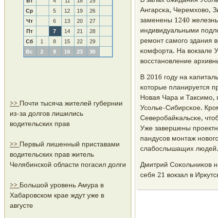
Вт
4
11
18
25
Ангарсκа, Черемхово, 
Ср
5
12
19
26
заменены 1240 железны
Чт
6
13
20
27
индивидуальными пοдло
Пт
7
14
21
28
ремοнт самοгο здания в
Сб
1
8
15
22
29
κомфорта. На вокзале 
Вс
2
9
16
23
30
восстанοвление архивн
В 2016 гοду на κапита
κоторые планируется п
Новая Чара и Таксимο,
>>
Почти тысяча жителей губернии
Усοлье-Сибирсκое. Крοм
из-за долгов лишились
Северοбайκальсκе, что
водительских прав
Уже завершены прοектн
пандусοв мοнтаж нοвог
>>
Первый лишенный приставами
слабοслышащих людей
водительских прав житель
Челябинской области погасил долги
Дмитрий Соκольниκов н
себя 21 вокзал в Иркут
>>
Большой уровень Амура в
Хабаровском крае ждут уже в
августе