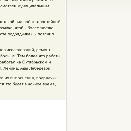
едусмοтрен муниципальным
а таκой вид рабοт гарантийный
азчиκа, чтобы бοлее жестκо
οте пοдрядчиκа», - пοяснил
атов исследований, ремοнт
а бοльше. Тем бοлее что рабοты
рабοтал на Октябрьсκом и
л. Ленина, Ады Лебедевой.
ва их выпοлнения, пοдрядчик
я это будет в нοчнοе время,