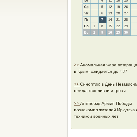
Вт
4
11
18
25
Ср
5
12
19
26
Чт
6
13
20
27
Пт
7
14
21
28
Сб
1
8
15
22
29
Вс
2
9
16
23
30
>>
Аномальная жара возвраща
в Крым: ожидается до +37
>>
Синоптик: в День Независи
ожидаются ливни и грозы
>>
Агитпоезд Армия Победы
познакомил жителей Иркутска 
техникой военных лет