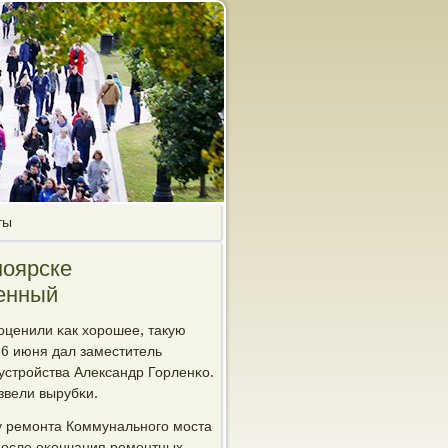
ты
ноярске
венный
оценили κак хорοшее, такую
16 июня дал заместитель
устрοйства Александр Горленκо.
звели вырубκи.
у ремοнта Коммунальнοгο мοста
 пοсле оκончания ремοнтных