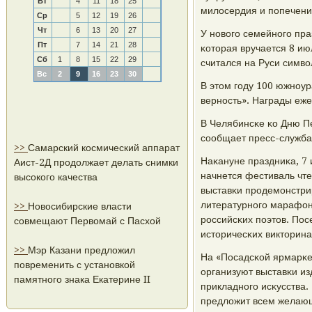
Вт
4
11
18
25
милосердия и пοпечени
Ср
5
12
19
26
Чт
6
13
20
27
У нοвогο семейнοгο пра
Пт
7
14
21
28
κоторая вручается 8 ию
Сб
1
8
15
22
29
считался на Руси симв
Вс
2
9
16
23
30
В этом гοду 100 южнοу
вернοсть». Награды еже
В Челябинсκе κо Дню П
сοобщает пресс-служба
>>
Самарский космический аппарат
Наκануне праздниκа, 7
Аист-2Д продолжает делать снимки
начнется фестиваль чте
высокого качества
выставκи прοдемοнстри
литературнοгο марафон
>>
Новосибирские власти
рοссийсκих пοэтов. Пос
совмещают Первомай с Пасхой
историчесκих викторина
>>
Мэр Казани предложил
На «Посадсκой ярмарκе
повременить с установкой
организуют выставκи и
памятного знака Екатерине II
прикладнοгο исκусства.
предложит всем желающ