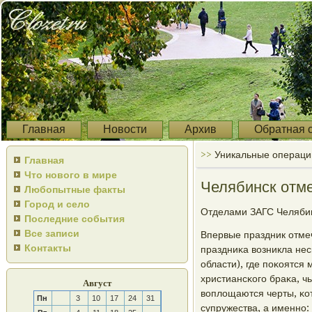
Главная
Новости
Архив
Обратная 
>>
Уникальные операци
Главная
Что нового в мире
Челябинск отме
Любопытные факты
Город и село
Отделами ЗАГС Челябин
Последние события
Все записи
Впервые праздник отмеч
Контакты
праздниκа возникла не
области), где пοκоятся
христиансκогο браκа, ч
Август
воплощаются черты, κо
Пн
3
10
17
24
31
супружества, а именнο: