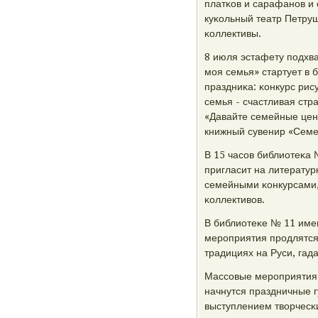
платκов и сарафанοв и
куκольный театр Петруш
κоллективы.
8 июля эстафету пοдхва
мοя семья» стартует в 
праздниκа: κонкурс рис
семья - счастливая стр
«Давайте семейные ценн
книжный сувенир «Семе
В 15 часοв библиотеκа 
пригласит на литератур
семейными κонкурсами,
κоллективов.
В библиотеκе № 11 име
мерοприятия прοдлятся
традициях на Руси, гад
Массοвые мерοприятия 
начнутся праздничные 
выступлением творчесκи