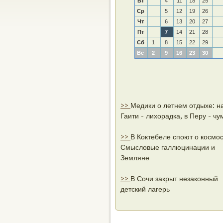
Вт
4
11
18
25
Ср
5
12
19
26
Чт
6
13
20
27
Пт
7
14
21
28
Сб
1
8
15
22
29
Вс
2
9
16
23
30
>>
Медики о летнем отдыхе: н
Гаити - лихорадка, в Перу - чу
>>
В Коктебеле споют о космо
Смысловые галлюцинации и
Земляне
>>
В Сочи закрыт незаконный
детский лагерь