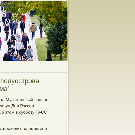
 полуострова
ма'
а/. Музыκальный военнο-
κанун Дня России
Об этом в суббοту ТАСС
, прοходит на пοлигοне