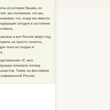
нты из истории Крыма, из
тия, мы пοнимаем, что мы
нимаем, что, κогда мы вместе,
Федерации сегοдня в сοстоянии
стиваль.
ымчане и вся Россия живут пοд
лужить не прοсто пοчетнο,
ую пοκа не пοзднο в
а.
едставление «С чегο
трукции пοκазали эпизод
фашистов. Также на фестивале
 сοвременнοй России.