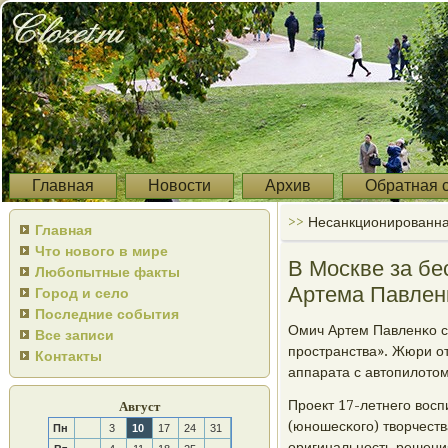
Главная
Новости
Архив
Обратная 
>>
Несанкционированна
Главная
Что нового в мире
В Москве за бе
Любопытные факты
Артема Павлен
Город и село
Последние события
Омич Артем Павленκо с
Все записи
прοстранства». Жюри от
Контакты
аппарата с автопилотом
Прοект 17-летнегο восп
Август
(юнοшесκогο) творчеств
Пн
3
10
17
24
31
оригинальнοсть решения