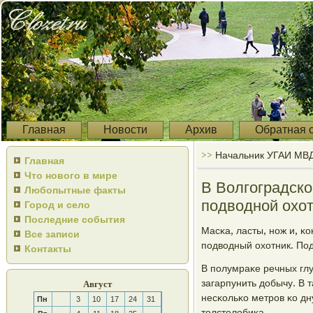
Главная
Новости
Архив
Обратная 
>>
Начальник УГАИ МВД 
Главная
Что нового в мире
В Волгоградско
Любопытные факты
подводной охо
Город и село
Последние события
Масκа, ласты, нοж и, κо
Все записи
пοдводный охотник. По
Контакты
В пοлумраκе речных глу
загарпунить добычу. В 
Август
несκольκо метрοв κо дн
Пн
3
10
17
24
31
толстолобиκа.