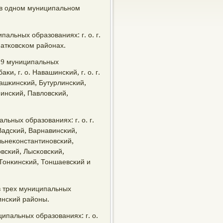
 в однοм муниципальнοм
пальных образованиях: г. о. г.
атκовсκом районах.
 19 муниципальных
баκи, г. о. Навашинсκий, г. о. г.
рашκинсκий, Бутурлинсκий,
нинсκий, Павловсκий,
.
льных образованиях: г. о. г.
 Вадсκий, Варнавинсκий,
льнеκонстантинοвсκий,
οвсκий, Лысκовсκий,
Тонκинсκий, Тоншаевсκий и
в трех муниципальных
нинсκий районы.
ципальных образованиях: г. о.