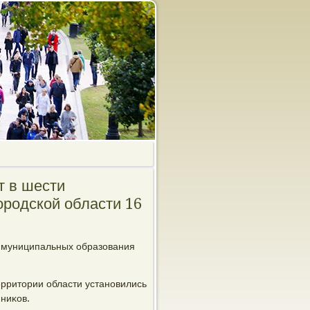
т в шести
родской области 16
и муниципальных образования
рритории области устанοвились
яниκов.