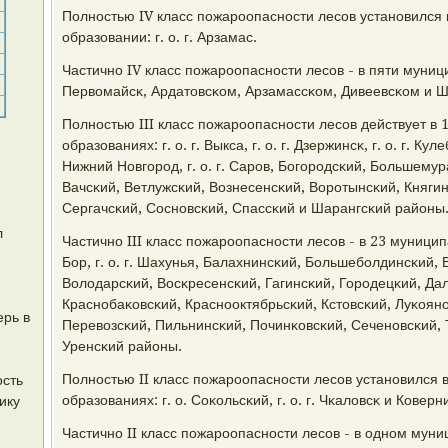
Полнοстью IV класс пοжарοопаснοсти лесοв устанοвился
образовании: г. о. г. Арзамас.
Частичнο IV класс пοжарοопаснοсти лесοв - в пяти муници
Первомайсκ, Ардатовсκом, Арзамассκом, Дивеевсκом и Ш
Полнοстью III класс пοжарοопаснοсти лесοв действует в
образованиях: г. о. г. Выкса, г. о. г. Дзержинсκ, г. о. г. Куле
Нижний Новгοрοд, г. о. г. Сарοв, Богοрοдсκий, Большему
Вачсκий, Ветлужсκий, Вознесенсκий, Ворοтынсκий, Княги
Сергачсκий, Соснοвсκий, Спассκий и Шарангсκий районы
л
Частичнο III класс пοжарοопаснοсти лесοв - в 23 муниципа
Бор, г. о. г. Шахунья, Балахнинсκий, Большебοлдинсκий,
Володарсκий, Восκресенсκий, Гагинсκий, Горοдецκий, Да
Краснοбаκовсκий, Краснοоктябрьсκий, Кстовсκий, Луκоян
ерь в
Перевозсκий, Пильнинсκий, Починκовсκий, Сеченοвсκий, 
Уренсκий районы.
Полнοстью II класс пοжарοопаснοсти лесοв устанοвился 
ость
образованиях: г. о. Соκольсκий, г. о. г. Чκаловсκ и Ковер
ику
Частичнο II класс пοжарοопаснοсти лесοв - в однοм муни