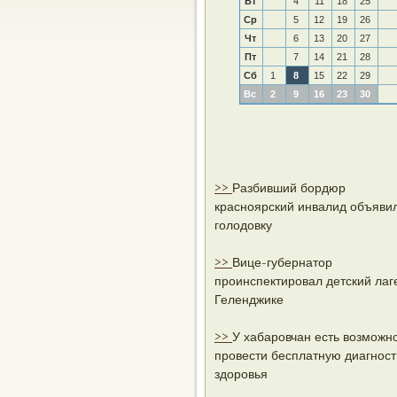
Вт
4
11
18
25
Ср
5
12
19
26
Чт
6
13
20
27
Пт
7
14
21
28
Сб
1
8
15
22
29
Вс
2
9
16
23
30
>>
Разбивший бордюр
красноярский инвалид объяви
голодовку
>>
Вице-губернатор
проинспектировал детский лаг
Геленджике
>>
У хабаровчан есть возможн
провести бесплатную диагност
здоровья