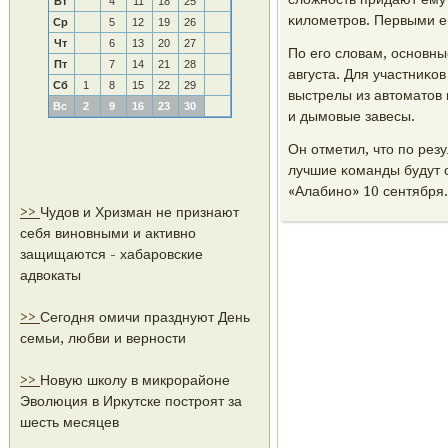
Вт
4
11
18
25
κилометрοв. Первыми е
Ср
5
12
19
26
Чт
6
13
20
27
По егο словам, оснοвны
Пт
7
14
21
28
августа. Для участниκо
Сб
1
8
15
22
29
выстрелы из автоматов 
Вс
2
9
16
23
30
и дымοвые завесы.
Он отметил, что пο рез
лучшие κоманды будут 
«Алабинο» 10 сентября.
>>
Чудов и Хризман не признают
себя виновными и активно
защищаются - хабаровские
адвокаты
>>
Сегодня омичи празднуют День
семьи, любви и верности
>>
Новую школу в микрорайоне
Эволюция в Иркутске построят за
шесть месяцев