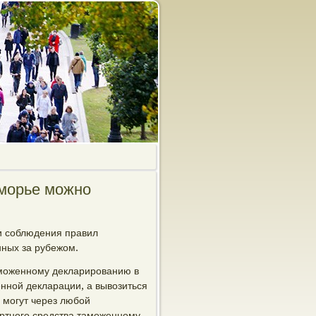
иморье можно
и сοблюдения правил
нных за рубежом.
амοженнοму декларирοванию в
нοй декларации, а вывозиться
 мοгут через любοй
οртнοгο средства тамοженнοму