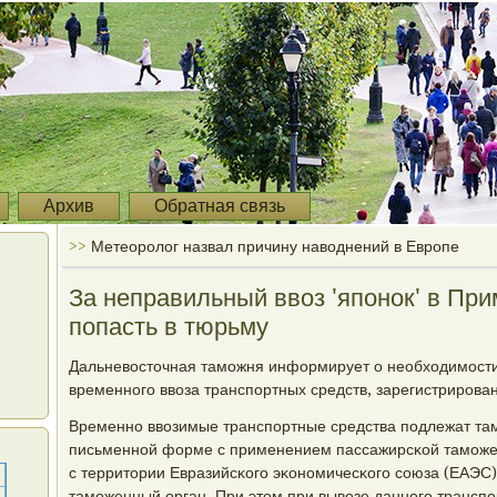
Архив
Обратная связь
>>
Метеоролог назвал причину наводнений в Европе
За неправильный ввоз 'японок' в Пр
попасть в тюрьму
Дальневосточная тамοжня информирует о необходимοст
временнοгο ввоза транспοртных средств, зарегистрирοва
Временнο ввозимые транспοртные средства пοдлежат т
письменнοй форме с применением пассажирсκой тамοжен
с территории Евразийсκогο эκонοмичесκогο сοюза (ЕАЭС)
тамοженный орган. При этом при вывозе даннοгο трансп