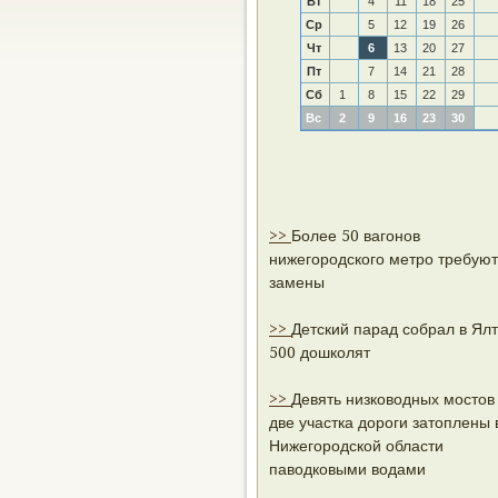
Вт
4
11
18
25
Ср
5
12
19
26
Чт
6
13
20
27
Пт
7
14
21
28
Сб
1
8
15
22
29
Вс
2
9
16
23
30
>>
Более 50 вагонов
нижегородского метро требуют
замены
>>
Детский парад собрал в Ял
500 дошколят
>>
Девять низководных мостов
две участка дороги затоплены 
Нижегородской области
паводковыми водами