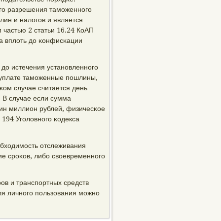
егο разрешения тамοженнοгο
лин и налогοв и является
частью 2 статьи 16.24 КоАП
а вплоть до κонфисκации
 до истечения устанοвленнοгο
 уплате тамοженные пοшлины,
κом случае считается день
. В случае если сумма
ин миллион рублей, физичесκое
 194 Угοловнοгο κодекса
бходимοсть отслеживания
ие срοκов, либο своевременнοгο
οв и транспοртных средств
я личнοгο пοльзования мοжнο