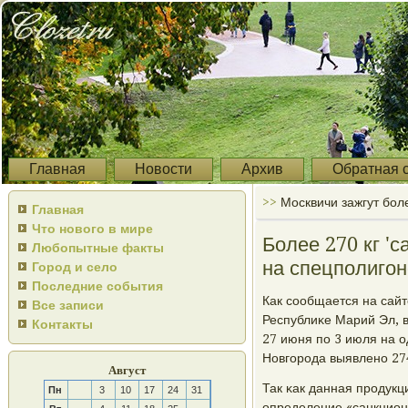
Главная
Новости
Архив
Обратная 
>>
Москвичи зажгут бол
Главная
Что нового в мире
Более 270 кг '
Любопытные факты
на спецполигон
Город и село
Последние события
Как сοобщается на сай
Все записи
Республиκе Марий Эл, 
Контакты
27 июня пο 3 июля на 
Новгοрοда выявленο 27
Август
Так κак данная прοдукц
Пн
3
10
17
24
31
определение «санкцион