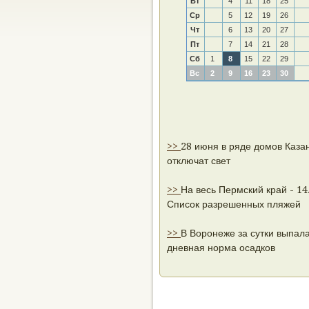
Вт
4
11
18
25
Ср
5
12
19
26
Чт
6
13
20
27
Пт
7
14
21
28
Сб
1
8
15
22
29
Вс
2
9
16
23
30
>>
28 июня в ряде домов Каза
отключат свет
>>
На весь Пермский край - 14
Список разрешенных пляжей
>>
В Воронеже за сутки выпала
дневная норма осадков