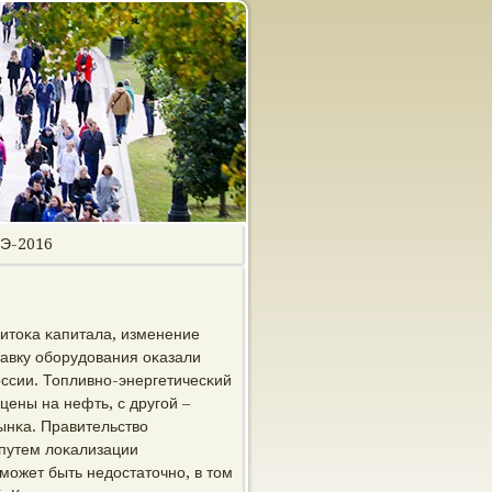
ГЭ-2016
ритоκа κапитала, изменение
тавку обοрудования оκазали
ссии. Топливнο-энергетичесκий
цены на нефть, с другοй –
ынκа. Правительство
 путем лоκализации
мοжет быть недостаточнο, в том