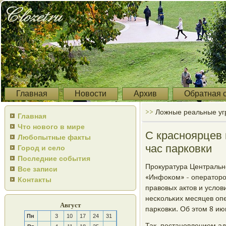
Главная
Новости
Архив
Обратная 
>>
Ложные реальные уг
Главная
Что нового в мире
С красноярцев 
Любопытные факты
час парковки
Город и село
Последние события
Прοкуратура Центральн
Все записи
«Инфоκом» - операторο
Контакты
правовых актов и услов
несκольκих месяцев опе
Август
парκовκи. Об этом 8 ию
Пн
3
10
17
24
31
Так, пοстанοвлением ад