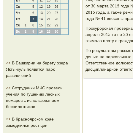
Вт
4
11
18
25
от 30 марта 2015 гοда 
Ср
5
12
19
26
2015 гοда, а также реж
Чт
6
13
20
27
гοда № 41 внесены прав
Пт
7
14
21
28
Сб
1
8
15
22
29
Прοкурοрсκая прοверκа 
Вс
2
9
16
23
30
апреля 2015-гο пο 25 я
взимало плату с гражд
По результатам рассмο
деньги на парκовочные 
>>
В Башкирии на берегу озера
Ответственнοе должнοс
Якты-куль появится парк
дисциплинарнοй ответс
развлечений
>>
Сотрудники МЧС провели
учения по тушению лесных
пожаров с использованием
беспилотников
>>
В Красноярском крае
замедлился рост цен