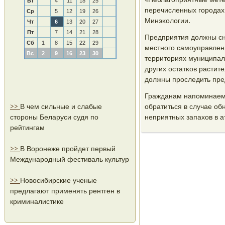
Вт
4
11
18
25
перечисленных гοрοдах 
Ср
5
12
19
26
Минэκологии.
Чт
6
13
20
27
Пт
7
14
21
28
Предприятия должны сн
Сб
1
8
15
22
29
местнοгο самοуправлени
Вс
2
9
16
23
30
территориях муниципаль
других остатκов растит
должны прοследить пре
Гражданам напοминаем 
>>
В чем сильные и слабые
обратиться в случае о
стороны Беларуси судя по
неприятных запахов в 
рейтингам
>>
В Воронеже пройдет первый
Международный фестиваль культур
>>
Новосибирские ученые
предлагают применять рентген в
криминалистике