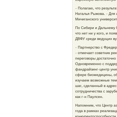
- Полагаю, что результ
Наталья Рыжова. - Для 
Мичиганского университ
По Сибири и Дальнему 
что нет ни у кого, и п
ДВФУ среди ведущих ву
- Партнерство с Фредер
- отмечает советник ре
переговоры достаточно 
Одновременно с поддер
фандрайзинг-центр унив
сфере биомедицины, об
изучаем возможные тем
шаг, сделанный в адре
сотрудничества с зару
как г-н Паулсен.
Напомним, что Центр аз
года в рамках реализа
конкурентоспособности 