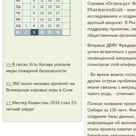
Вт
4
11
18
25
Справка «Остров.ру»: Ф
Ср
5
12
19
26
Pharmaceuticals - комп
Чт
6
13
20
27
исследованиях и созда
Пт
7
14
21
28
крупный меценат. В Ро
Сб
1
8
15
22
29
поддержку проектам, с
Вс
2
9
16
23
30
общественным организ
Впервые ДВФУ Фредерик
успел встретиться с ру
посвященной миграцион
>>
В лесах Усть-Катава усилили
спонсором этой конфер
меры пожарной безопасности
- Во время визита госп
другие острые проблемы
>>
360 тысяч человек прилетят на
иначе связаны с мигра
Всемирные хоровые игры в Сочи
такого рода, - отмечае
>>
Мистер Казахстан-2016 стал 25-
Полное название проек
летний хирург
Сибири за 150 лет». Фи
созданию базы данных, 
информация об экономи
этапа проекта охватит 
Еврейскую автономную 