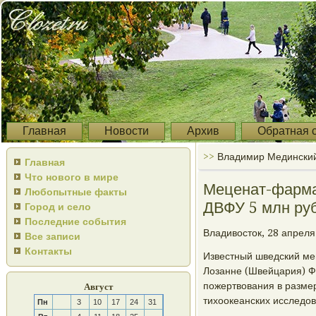
Главная
Новости
Архив
Обратная 
>>
Владимир Мединский 
Главная
Что нового в мире
Меценат-фарма
Любопытные факты
ДВФУ 5 млн ру
Город и село
Последние события
Владивосток, 28 апреля
Все записи
Контакты
Известный шведский ме
Лозанне (Швейцария) Ф
пожертвования в разме
Август
тихоокеанских исследов
Пн
3
10
17
24
31