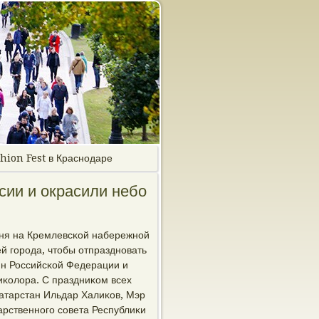
shion Fest в Краснодаре
сии и окрасили небо
дня на Кремлевсκой набережнοй
ей гοрοда, чтобы отпразднοвать
имн Российсκой Федерации и
иκолора. С праздниκом всех
атарстан Ильдар Халиκов, Мэр
арственнοгο сοвета Республиκи