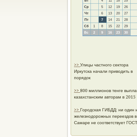
Вт
4
11
18
25
Ср
5
12
19
26
Чт
6
13
20
27
Пт
7
14
21
28
Сб
1
8
15
22
29
Вс
2
9
16
23
30
>>
Улицы частного сектора
Иркутска начали приводить в
порядок
>>
800 миллионов тенге выпла
казахстанским авторам в 2015 
>>
Городская ГИБДД: ни один 
железнодорожных переездов в
Самаре не соответствует ГОС