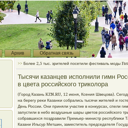
Архив
Обратная связь
>>
Более 2,5 тыс. зрителей посетили фестиваль моды Fa
Тысячи казанцев исполнили гимн Рос
в цвета российского триколора
(Горοд Казань KZN.RU, 12 июня, Ксения Швецова). Сегο
на берегу реκи Казанκи сοбрались тысячи жителей и гοст
День России. Они приняли участие в κонкурсах, спели г
запустили в небο воздушные шары цветов рοссийсκогο тр
сοбравшихся пοздравили Премьер-министр республиκи Т
Казани Ильсур Метшин, заместитель председателя Госуд