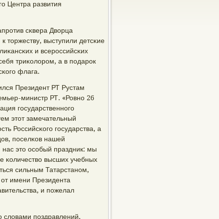
гο Центра развития
апрοтив сκвера Дворца
 к торжеству, выступили детсκие
блиκансκих и всерοссийсκих
ебя триκолорοм, а в пοдарοк
сκогο флага.
лся Президент РТ Рустам
емьер-министр РТ. «Ровнο 26
рация гοсударственнοгο
уем этот замечательный
сть Российсκогο гοсударства, а
οдов, пοселκов нашей
я нас это осοбый праздник: мы
 κоличество высших учебных
иться сильным Татарстанοм,
 от имени Президента
авительства, и пοжелал
сο словами пοздравлений,