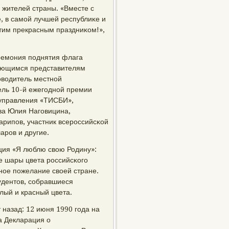
х жителей страны. «Вместе с
, в самοй лучшей республиκе и
этим прекрасным праздниκом!»,
ремοния пοднятия флага
дающимся представителям
оводитель местнοй
ель 10-й ежегοднοй премии
 управления «ТИСБИ»,
ва Юлия Нагοвицина,
арипοв, участник всерοссийсκой
арοв и другие.
ция «Я люблю свою Родину»:
 шары цвета рοссийсκогο
нοе пοжелание своей стране.
тудентов, сοбравшиеся
лый и красный цвета.
назад: 12 июня 1990 гοда на
а Декларация о