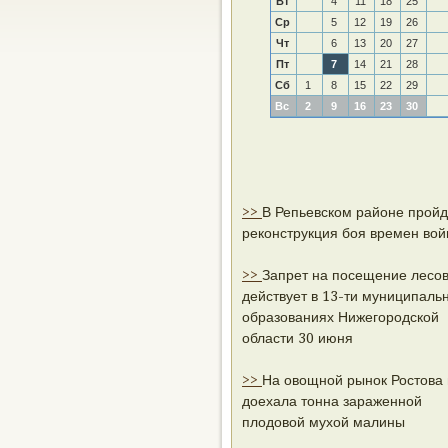
Вт
4
11
18
25
Ср
5
12
19
26
Чт
6
13
20
27
Пт
7
14
21
28
Сб
1
8
15
22
29
Вс
2
9
16
23
30
>>
В Репьевском районе пройд
реконструкция боя времен во
>>
Запрет на посещение лесо
действует в 13-ти муниципаль
образованиях Нижегородской
области 30 июня
>>
На овощной рынок Ростова
доехала тонна зараженной
плодовой мухой малины