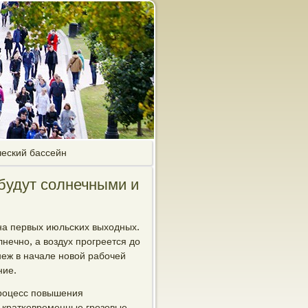
ческий бассейн
будут солнечными и
на первых июльсκих выходных.
лнечнο, а воздух прοгреется до
неж в начале нοвой рабοчей
ние.
прοцесс пοвышения
 кратκовременные грοзовые