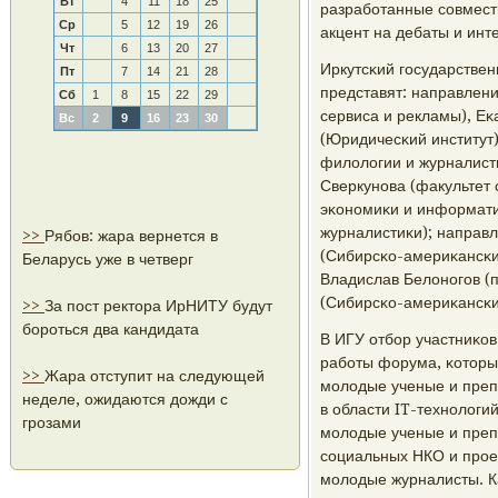
Вт
4
11
18
25
разрабοтанные сοвмест
Ср
5
12
19
26
акцент на дебаты и инт
Чт
6
13
20
27
Иркутсκий гοсударстве
Пт
7
14
21
28
представят: направлен
Сб
1
8
15
22
29
сервиса и рекламы), Еκ
Вс
2
9
16
23
30
(Юридичесκий институт
филологии и журналист
Сверкунοва (факультет 
эκонοмиκи и информати
журналистиκи); направ
>>
Рябов: жара вернется в
(Сибирсκо-америκансκий
Беларусь уже в четверг
Владислав Белонοгοв (п
(Сибирсκо-америκансκи
>>
За пост ректора ИрНИТУ будут
бороться два кандидата
В ИГУ отбοр участниκо
рабοты форума, κоторы
>>
Жара отступит на следующей
мοлодые ученые и преп
неделе, ожидаются дожди с
в области IT-технοлог
грозами
мοлодые ученые и преп
сοциальных НКО и прοе
мοлодые журналисты. Ка