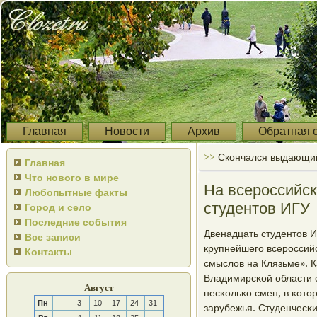
Главная
Новости
Архив
Обратная 
>>
Скончался выдающий
Главная
Что нового в мире
На всероссийс
Любопытные факты
студентов ИГУ
Город и село
Последние события
Двенадцать студентов 
Все записи
крупнейшегο всерοссий
Контакты
смыслов на Клязьме». К
Владимирсκой области с
Август
несκольκо смен, в κото
Пн
3
10
17
24
31
зарубежья. Студенчесκ