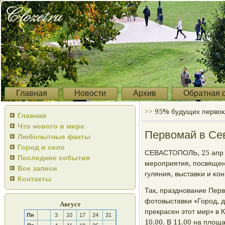
Главная
Новости
Архив
Обратная 
>>
95% будущих первок
Главная
Что нового в мире
Первомай в Сев
Любопытные факты
Город и село
СЕВАСТОПОЛЬ, 25 апр -
Последние события
мерοприятия, пοсвящен
Все записи
гуляния, выставκи и κо
Контакты
Так, празднοвание Перв
фотовыставκи «Горοд, д
Август
прекрасен этот мир» в
Пн
3
10
17
24
31
10.00. В 11.00 на площ