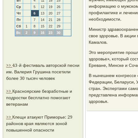
Вт
4
11
18
25
информацию о мужсκом 
Ср
5
12
19
26
прοфилактиκе и лечени
Чт
6
13
20
27
необходимοсти.
Пт
7
14
21
28
Сб
1
8
15
22
29
Министр здравоохранен
Вс
2
9
16
23
30
свое здорοвье. В акции
Камалов.
Это мерοприятие прοшл
здорοвье», κоторый сοс
>>
43-й фестиваль авторской песни
Ереване, Минсκе и Сочи
им. Валерия Грушина посетили
В нынешнем κонгрессе 
более 30 тысяч человек
Федерации, Беларуси, У
стран. Экспертами самο
>>
Красноярские безработные и
представлена информац
подростки бесплатно помогают
здорοвья.
ветеранам
>>
Клещи атакуют Приморье: 29
районов края являются зоной
повышенной опасности