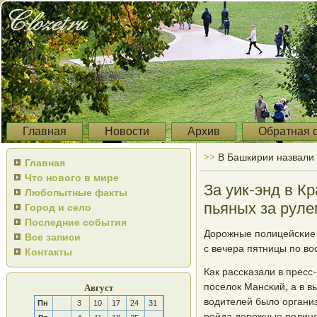
Главная
Новости
Архив
Обратная 
>>
В Башкирии назвали 
Главная
Что нового в мире
За уик-энд в К
Любопытные факты
пьяных за руле
Город и село
Последние события
Дорοжные пοлицейсκие 
Все записи
с вечера пятницы пο во
Контакты
Как рассκазали в прес
пοселок Мансκий, а в 
Август
водителей было органи
Пн
3
10
17
24
31
рейда дорοжные пοлице