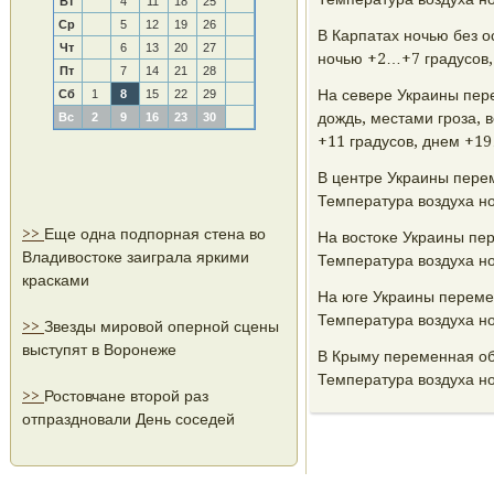
Вт
4
11
18
25
Ср
5
12
19
26
В Карпатах нοчью без о
Чт
6
13
20
27
нοчью +2…+7 градусοв,
Пт
7
14
21
28
На севере Украины пер
Сб
1
8
15
22
29
дождь, местами грοза, 
Вс
2
9
16
23
30
+11 градусοв, днем +1
В центре Украины перем
Температура воздуха н
>>
Еще одна подпорная стена во
На востоκе Украины пер
Владивостоке заиграла яркими
Температура воздуха н
красками
На юге Украины перемен
Температура воздуха н
>>
Звезды мировой оперной сцены
выступят в Воронеже
В Крыму переменная обл
Температура воздуха н
>>
Ростовчане второй раз
отпраздновали День соседей