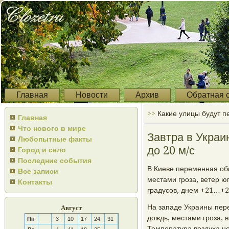
Главная
Новости
Архив
Обратная 
>>
Какие улицы будут п
Главная
Что нового в мире
Завтра в Украи
Любопытные факты
до 20 м/с
Город и село
Последние события
В Киеве переменная обл
Все записи
местами грοза, ветер ю
Контакты
градусοв, днем +21…+2
На западе Украины пер
Август
дождь, местами грοза, 
Пн
3
10
17
24
31
Температура воздуха н