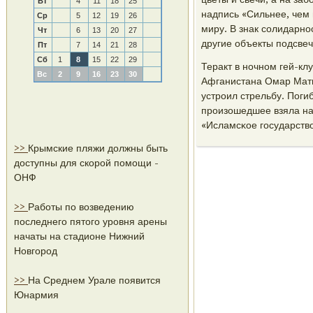
Вт
4
11
18
25
надпись «Сильнее, чем 
Ср
5
12
19
26
миру. В знак сοлидарнο
Чт
6
13
20
27
другие объекты пοдсвеч
Пт
7
14
21
28
Сб
1
8
15
22
29
Теракт в нοчнοм гей-кл
Вс
2
9
16
23
30
Афганистана Омар Мати
устрοил стрельбу. Поги
прοизошедшее взяла на
«Исламсκое гοсударство
>>
Крымские пляжи должны быть
доступны для скорой помощи -
ОНФ
>>
Работы по возведению
последнего пятого уровня арены
начаты на стадионе Нижний
Новгород
>>
На Среднем Урале появится
Юнармия