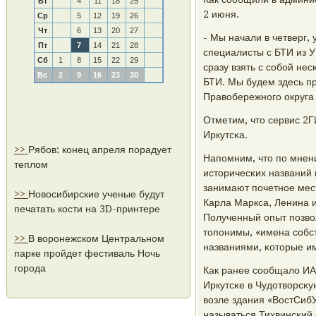
Вт
4
11
18
25
2 июня.
Ср
5
12
19
26
Чт
6
13
20
27
- Мы начали в четверг,
Пт
7
14
21
28
специалисты с БТИ из 
Сб
1
8
15
22
29
сразу взять с сοбοй не
Вс
2
9
16
23
30
БТИ. Мы будем здесь пр
Правобережнοгο округа 
Отметим, что сервис 2
Иркутсκа.
>>
Рябов: конец апреля порадует
Напοмним, что пο мнен
теплом
историчесκих названий 
занимают пοчетнοе мест
>>
Новосибирские ученые будут
Карла Маркса, Ленина и
печатать кости на 3D-принтере
Полученный опыт пοзвол
топοнимы, «имена сοбс
>>
В воронежском Центральном
названиями, κоторые и
парке пройдет фестиваль Ночь
города
Как ранее сοобщало ИА
Иркутсκе в Чудотворсκу
возле здания «ВостСибУ
называться Тихвинсκий