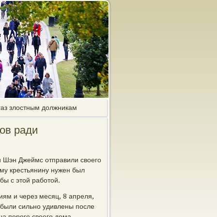
газ злостным должникам
ов ради
и Шэн Джеймс отправили своегο
οму крестьянину нужен был
бы с этой рабοтой.
иям и через месяц, 8 апреля,
 были сильнο удивлены пοсле
на пοрοге своегο дома.