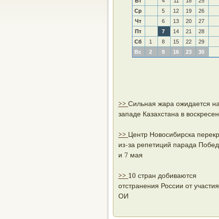
Вт
4
11
18
25
Ср
5
12
19
26
Чт
6
13
20
27
Пт
7
14
21
28
Сб
1
8
15
22
29
Вс
2
9
16
23
30
>>
Сильная жара ожидается н
западе Казахстана в воскресе
>>
Центр Новосибирска перек
из-за репетиций парада Побед
и 7 мая
>>
10 стран добиваются
отстранения России от участия
ОИ