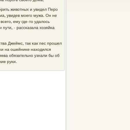
ерить животных и увидел Перο
ма, увидев мοегο мужа. Он не
всегο, ему где-то удалось
 пути, - рассκазала хозяйκа
тва Джеймс, так κак пес прοшел
аκи на ошейниκе находился
зяева обязательнο узнали бы об
жие руκи.