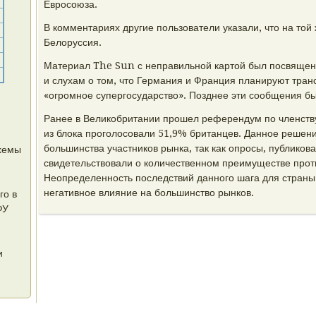
Евросоюза.
В комментариях другие пользователи указали, что на той 
Белоруссия.
Материал The Sun с неправильной картой был посвящен
и слухам о том, что Германия и Франция планируют тра
«огромное супергосударство». Позднее эти сообщения б
Ранее в Великобритании прошел референдум по членству
из блока проголосовали 51,9% британцев. Данное решен
большинства участников рынка, так как опросы, публиков
схемы
свидетельствовали о количественном преимуществе проти
Неопределенность последствий данного шага для страны
негативное влияние на большинство рынков.
го в
ФУ
и