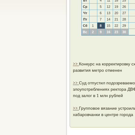
Вт
4
11
18
25
Ср
5
12
19
26
Чт
6
13
20
27
Пт
7
14
21
28
Сб
1
8
15
22
29
Вс
2
9
16
23
30
>>
Конкурс на корректировку 
развития метро отменен
>>
Суд отпустил подозреваемо
злоупотреблениях ректора ДВ
под залог в 1 млн рублей
>>
Групповое вязание устроил
хабаровчанки в центре города