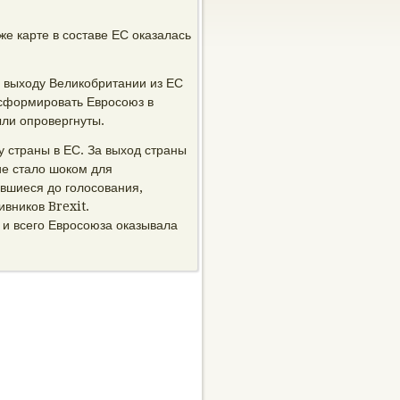
же карте в составе ЕС оказалась
 выходу Великобритании из ЕС
нсформировать Евросоюз в
ыли опровергнуты.
 страны в ЕС. За выход страны
ие стало шоком для
авшиеся до голосования,
вников Brexit.
 и всего Евросоюза оказывала