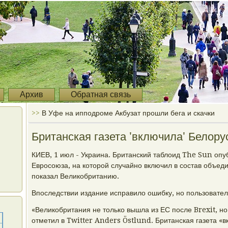
Архив
Обратная связь
>>
В Уфе на ипподроме Акбузат прошли бега и скачки
Британская газета 'включила' Белору
КИЕВ, 1 июл - Украина. Британский таблоид The Sun опуб
Евросоюза, на которой случайно включил в состав объед
показал Великобританию.
Впоследствии издание исправило ошибку, но пользовател
«Великобритания не только вышла из ЕС после Brexit, но 
отметил в Twitter Anders Östlund. Британская газета «