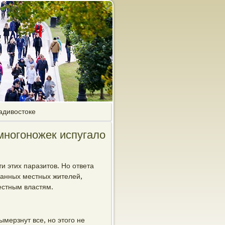
адивостоке
многоножек испугало
 этих паразитов. Но ответа
уганных местных жителей,
естным властям.
ымерзнут все, но этого не