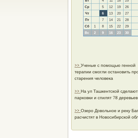
Вт
4
11
18
25
Ср
5
12
19
26
Чт
6
13
20
27
Пт
7
14
21
28
Сб
1
8
15
22
29
Вс
2
9
16
23
30
>>
Ученые с помощью генной
терапии смогли остановить пр
старения человека
>>
На ул Ташкентской сделают
парковки и спилят 78 деревьев
>>
Озеро Довольное и реку Ба
расчистят в Новосибирской об