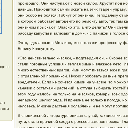
произошло. Они наступают с новой силой. Хрустят под но
давишь. Приходится самим искать на этих тварей управу.
они особо не боятся. Гибнут от бензина. Неподалёку от м
в котором работает автоцентр по ремонту авто, так там к
бензином прыскают. Опасно это, а что делать? Они съел
рассаду капусты и залезают в дом», - с паникой в голосе
Фото, сделанные в Метлино, мы показали профессору фа
Борису Красуцкому.
«Это действительно кивсяки, - подтвердил он. - Скорее в
стали погодные условия - тёплая зима и влажное лето. Из
оцесс
много естественных врагов. Ими могут питаться ежи и гр
с отравленной приманкой. Нужно пробовать разные преп
вредителей. Если не хочется химии на участке, то можно 
канавки с остатками растений, а оттуда выбирать 'гостей' 
этом году жалобы не только на кивсяков, комары всех од
непарного шелкопряда. И причина не только в погоде, но
ган
человека. Многие растения ослаблены и не могут противо
ласти
В специальной литературе описан случай, как кивсяки,
пути, стали причиной схода с рельсов вагонов поезда. Г
застревали в железнодорожных рельсах, не давая проеха