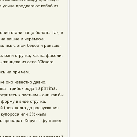
на улице предлагают кебаб из
ения стали чаще болеть. Так, в
на вишне и черёмухе.
вались с этой бедой и раньше.
вылезли стручки, как на фасоли.
ыгвинцева из села Уйского.
сь ни при чём.
ке оно известно давно.
ина - грибок рода Taphrina.
тритесь к листьям - они как бы
форму в виде стручка.
й (незадолго до распускания
о купороса или 3%-ным
 препарат 'Хорус' - фунгицид