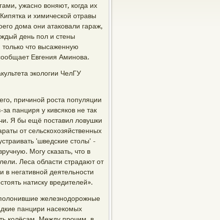
гами, ужасно воняют, когда их
 Кипятка и химической отравы
оего дома они атаковали гараж,
аждый день пол и стены
и только что высаженную
 сообщает Евгения Аминова.
культета экологии ЧелГУ
сего, причиной роста популяции
-за панциря у кивсяков не так
ачи. Я бы ещё поставил ловушки
араты от сельскохозяйственных
устраивать 'шведские столы' -
вручную. Могу сказать, что в
олели. Леса области страдают от
 и в негативной деятельности
стоять натиску вредителей».
 заполонившие железнодорожные
ладкие панцири насекомых
ть колёсам. Между прочим, в