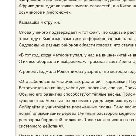
Африке дети едят кивсяков вместо сладостей, а в Китае 
осьминогов и многоножек.
Кармашки и стручки.
Слова учёного подтверждает и тот факт, что садовые раст
этом году в Кыштыме заметили деформированные плоды 
Садоводы из разных районов области говорят, что сталки
«В тот год, когда метеорит упал, у нас на вишне-китайке 
Я их все оборвала и выбросила», - рассказывает Ирина Ц
Агроном Людмила Решетникова уверяет, что метеорит зде
«Это заболевание косточковых растений - 'кармашки'. Нау
Встречается на вишне, черёмухе, персиках, сливах. Прич
Обычно его развитию способствуют тёплые вёсны. Присмо
кучерявятся. Больные плоды имеют уродливую изогнутую 
Собирайте и уничтожайте поражённые плоды. Рано весно
почек) опрыскивайте дерево 1% -ным раствором медног
раствором бордоской жидкости. Также можно использовать
системного действия».