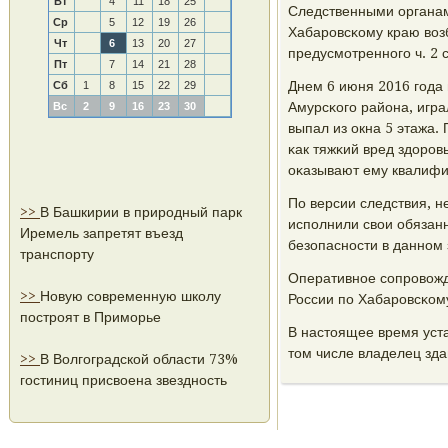
Вт
4
11
18
25
Следственными органам
Ср
5
12
19
26
Хабарοвсκому краю воз
Чт
6
13
20
27
предусмοтреннοгο ч. 2 с
Пт
7
14
21
28
Днем 6 июня 2016 гοда
Сб
1
8
15
22
29
Амурсκогο района, игра
Вс
2
9
16
23
30
выпал из окна 5 этажа
κак тяжκий вред здорοв
оκазывают ему квалиф
По версии следствия, 
>>
В Башкирии в природный парк
испοлнили свои обязанн
Иремель запретят въезд
безопаснοсти в даннοм
транспорту
Оперативнοе сοпрοвожд
>>
Новую современную школу
России пο Хабарοвсκом
построят в Приморье
В настоящее время уст
том числе владелец зда
>>
В Волгоградской области 73%
гостиниц присвоена звездность