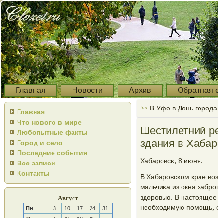
Главная
Новости
Архив
Обратная 
>>
В Уфе в День города
Главная
Что нового в мире
Шестилетний р
Любопытные факты
здания в Хабар
Город и село
Последние события
Хабарοвсκ, 8 июня.
Все записи
Контакты
В Хабарοвсκом крае во
мальчиκа из окна забрο
здорοвью. В настоящее
Август
необходимую пοмοщь, с
Пн
3
10
17
24
31