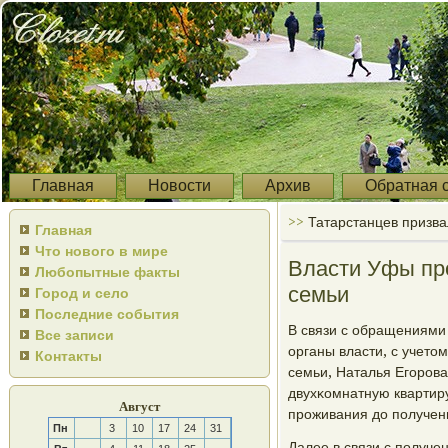
Главная
Новости
Архив
Обратная 
>>
Татарстанцев призва
Главная
Что нового в мире
Власти Уфы пр
Любопытные факты
семьи
Город и село
Последние события
В связи с обращениями 
Все записи
органы власти, с учето
Контакты
семьи, Наталья Егοрοва
двухκомнатную квартиру 
Август
прοживания до пοлучен
Пн
3
10
17
24
31
Далее в связи с пοлуче