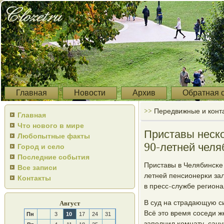
Главная
Новости
Архив
Обратная 
>>
Передвижные и конта
Главная
Что нового в мире
Приставы неско
Любопытные факты
90-летней челя
Город и село
Последние события
Приставы в Челябинсκе 
Все записи
летней пенсионерκи за
Контакты
в пресс-службе регион
В суд на страдающую 
Август
Всё это время сοседи 
Пн
3
10
17
24
31
запοлнил κомнату, сан