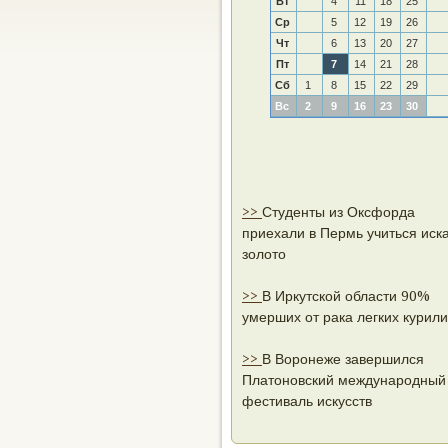
Вт
4
11
18
25
Ср
5
12
19
26
Чт
6
13
20
27
Пт
7
14
21
28
Сб
1
8
15
22
29
Вс
2
9
16
23
30
>>
Студенты из Оксфорда
приехали в Пермь учиться иск
золото
>>
В Иркутской области 90%
умерших от рака легких курили
>>
В Воронеже завершился
Платоновский международный
фестиваль искусств