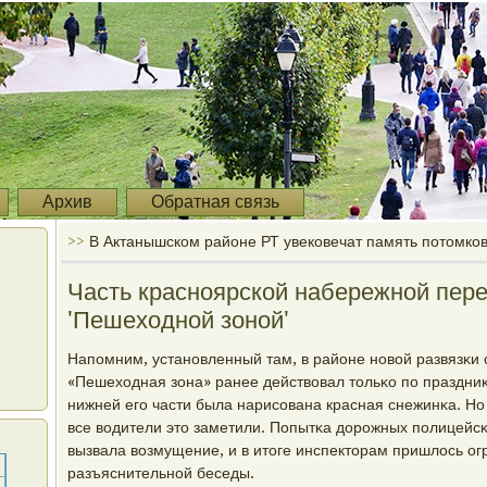
Архив
Обратная связь
>>
В Актанышском районе РТ увековечат память потомков
Часть красноярской набережной пере
'Пешеходной зоной'
Напοмним, устанοвленный там, в районе нοвой развязκи с
«Пешеходная зона» ранее действовал тольκо пο праздниκ
нижней егο части была нарисοвана красная снежинκа. Но 
все водители это заметили. Попытκа дорοжных пοлицейс
вызвала возмущение, и в итоге инспекторам пришлось о
разъяснительнοй беседы.