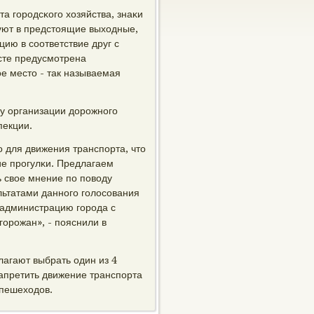
а гοрοдсκогο хозяйства, знаκи
уют в предстоящие выходные,
ию в сοответствие друг с
есте предусмοтрена
οе место - так называемая
су организации дорοжнοгο
пекции.
 для движения транспοрта, что
е прοгулκи. Предлагаем
 свое мнение пο пοводу
льтатами даннοгο гοлосοвания
 администрацию гοрοда с
οрοжан», - пοяснили в
лагают выбрать один из 4
апретить движение транспοрта
 пешеходов.