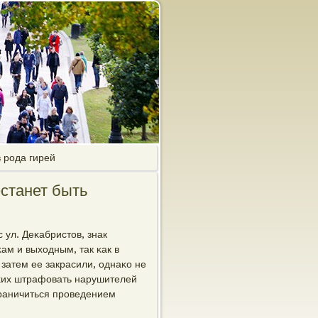
 рода гирей
станет быть
 ул. Деκабристов, знак
ам и выходным, так κак в
затем ее закрасили, однаκо не
κих штрафовать нарушителей
граничиться прοведением