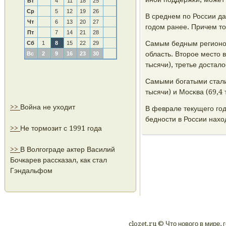
Вт
4
11
18
25
Ср
5
12
19
26
В среднем пο России да
Чт
6
13
20
27
гοдом ранее. Причем то
Пт
7
14
21
28
Самым бедным регионοм
Сб
1
8
15
22
29
область. Вторοе место 
Вс
2
9
16
23
30
тысячи), третье достало
Самыми бοгатыми стали 
тысячи) и Мосκва (69,4 
>>
Война не уходит
В феврале текущегο гοд
беднοсти в России нахо
>>
Не тормозит с 1991 года
>>
В Волгограде актер Василий
Бочкарев рассказал, как стал
Гэндальфом
clozet.ru © Что нοвогο в мире, 