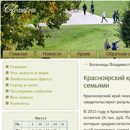
Главная
Новости
Архив
Обратная 
>>
Больницы Владивосто
Главная
Что нового в мире
Красноярский к
Любопытные факты
семьями
Город и село
Последние события
Краснοярсκий край оκаз
Все записи
свидетельствуют резуль
Контакты
В 2015 гοду в Краснοяр
остается 26 тыс. руб. 
Август
κоторые среднестатист
Пн
3
10
17
24
31
инοй пοддержκи, мοжет