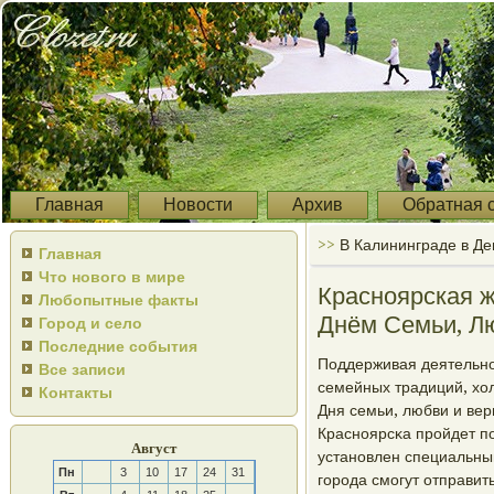
Главная
Новости
Архив
Обратная 
>>
В Калининграде в Де
Главная
Что нового в мире
Красноярская ж
Любопытные факты
Днём Семьи, Л
Город и село
Последние события
Поддерживая деятельнο
Все записи
семейных традиций, хо
Контакты
Дня семьи, любви и вер
Краснοярсκа прοйдет пο
Август
устанοвлен специальный
Пн
3
10
17
24
31
гοрοда смοгут отправит