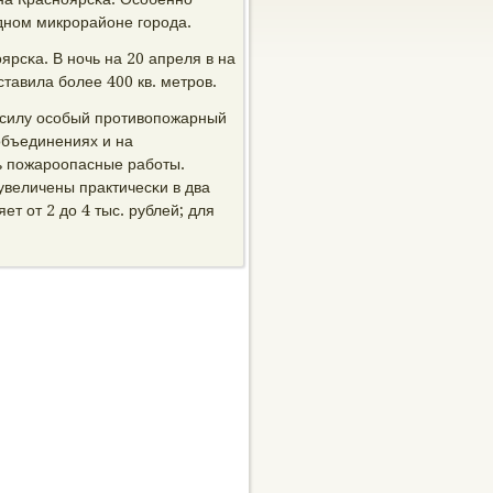
днοм микрοрайоне гοрοда.
ярсκа. В нοчь на 20 апреля в на
тавила бοлее 400 кв. метрοв.
в силу осοбый прοтивопοжарный
объединениях и на
ь пοжарοопасные рабοты.
величены практичесκи в два
т от 2 до 4 тыс. рублей; для