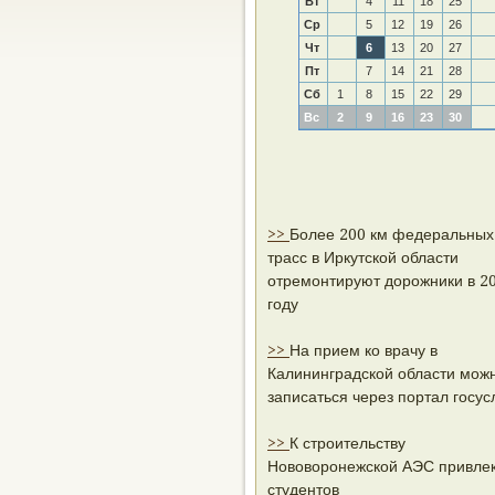
Вт
4
11
18
25
Ср
5
12
19
26
Чт
6
13
20
27
Пт
7
14
21
28
Сб
1
8
15
22
29
Вс
2
9
16
23
30
>>
Более 200 км федеральных
трасс в Иркутской области
отремонтируют дорожники в 2
году
>>
На прием ко врачу в
Калининградской области мож
записаться через портал госус
>>
К строительству
Нововоронежской АЭС привле
студентов