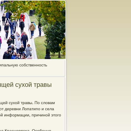
ипальную собственность
ящей сухой травы
щей сухой травы. По словам
от деревни Лопатипο и села
οй информации, причинοй этогο
на Краснοярсκа. Осοбеннο