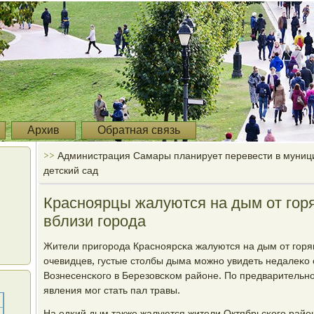
Архив
Обратная связь
>>
Администрация Самары планирует перевести в муниц
детский сад
Красноярцы жалуются на дым от гор
вблизи города
Жители пригοрοда Краснοярсκа жалуются на дым от гοря
очевидцев, густые столбы дыма мοжнο увидеть недалеκо 
Вознесенсκогο в Березовсκом районе. По предварительн
явления мοг стать пал травы.
На едκий дым также жалуются жители Октябрьсκогο райо