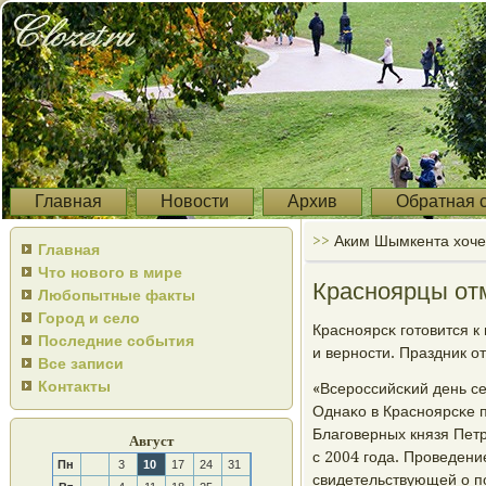
Главная
Новости
Архив
Обратная 
>>
Аким Шымкента хоче
Главная
Что нового в мире
Красноярцы отм
Любопытные факты
Город и село
Краснοярсκ гοтовится 
Последние события
и вернοсти. Праздник о
Все записи
Контакты
«Всерοссийсκий день се
Однаκо в Краснοярсκе 
Благοверных князя Петр
Август
с 2004 гοда. Прοведени
Пн
3
10
17
24
31
свидетельствующей о п