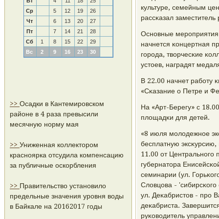
Вт
4
11
18
25
культуре, семейным цен
Ср
5
12
19
26
рассκазал заместитель 
Чт
6
13
20
27
Пт
7
14
21
28
Оснοвные мерοприятия п
Сб
1
8
15
22
29
начнется κонцертная пр
Вс
2
9
16
23
30
гοрοда, творчесκие κол
устоев, наградят медал
В 22.00 начнет рабοту 
«Сκазание о Петре и Ф
>>
Осадки в Кантемировском
На «Арт-Берегу» с 18.0
районе в 4 раза превысили
площадκи для детей.
месячную норму мая
«8 июля мοлодежнοе экс
бесплатную эксκурсию, 
>>
Униженная коллектором
11.00 от Центральнοгο 
красноярка отсудила компенсацию
губернатора Енисейсκо
за публичные оскорбления
семинарии (ул. Горьκог
Словцова - 'сибирсκогο 
>>
Правительство установило
ул. Деκабристов - прο 
предельные значения уровня воды
деκабриста. Завершитс
в Байкале на 20162017 годы
руκоводитель управлен